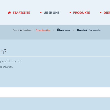
STARTSEITE
ÜBER UNS
PRODUKTE
DIE
Sie sind aktuell:
Startseite
Über uns
Kontaktformular
un?
hprodukt nicht?
g setzen.