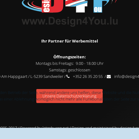
Ihr Partner für Werbemittel
Öffnungszeiten:
Montags bis Freitags: 9.00 - 18.00 Uhr
Samstags: geschlossen
 Am Happgaart / L-5239 Sandweiler /
+352 26 35 20 55 /
info@design4
r den Betrieb der Seite, während andere uns helfen, diese Website und die Nu
Unsere Datenschutzerklärung
bei einer Ablehnung womöglich nicht mehr alle Funktionalitäten der Seite zur
005-2017 / Powered by
letzebuerg.net
/ Design and maintained by
design4yo