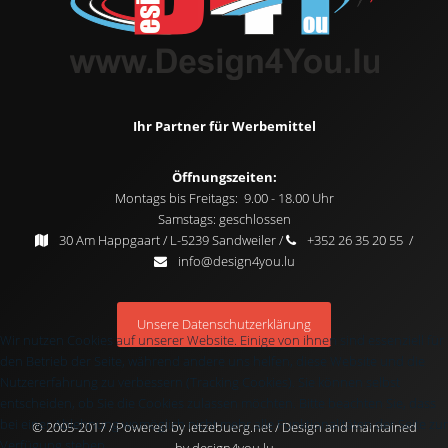
Ihr Partner für Werbemittel
Öffnungszeiten:
Montags bis Freitags: 9.00 - 18.00 Uhr
Samstags: geschlossen
30 Am Happgaart / L-5239 Sandweiler /
+352 26 35 20 55 /
info@design4you.lu
Unsere Datenschutzerklärung
Wir nutzen Cookies auf unserer Website. Einige von ihnen sind essenziell für
den Betrieb der Seite, während andere uns helfen, diese Website und die
Nutzererfahrung zu verbessern (Tracking Cookies). Sie können selbst
entscheiden, ob Sie die Cookies zulassen möchten. Bitte beachten Sie, dass
bei einer Ablehnung womöglich nicht mehr alle Funktionalitäten der Seite zur
© 2005-2017 / Powered by
letzebuerg.net
/ Design and maintained
Verfügung stehen.
by
design4you.lu