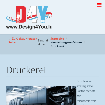
← Zurück zur letzten
Startseite
Sie sind
Seite
Herstellungsverfahren
aktuell:
Druckerei
Druckerei
Durch eine
strategische
Partnerschaft
mit
renommierten